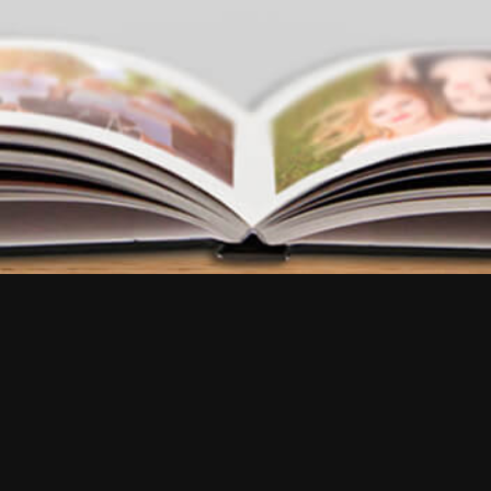
FAQ
•
Reviews
•
Message us
Try our app
EN
EN
FR
EN
EN
EN
IT
NL
FR
ES
ES
EN
DE
BR