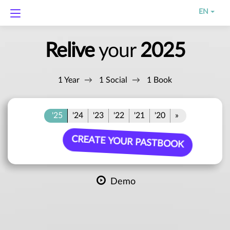
EN
Relive
your
2025
1 Year
1 Social
1 Book
'25
'24
'23
'22
'21
'20
»
CREATE YOUR PASTBOOK
Demo