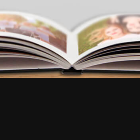
FAQ
•
100% Satisfait
•
Écrivez-nous
Essayez notre application
EN
EN
FR
EN
EN
EN
IT
NL
FR
ES
ES
EN
DE
BR