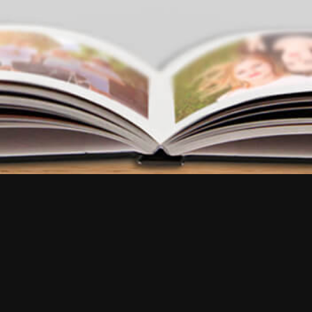
FAQ
•
100% Satisfait
•
Écrivez-nous
Essayez notre application
EN
EN
FR
EN
EN
EN
IT
NL
FR
ES
ES
EN
DE
BR