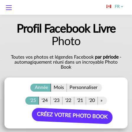
FR
Profil Facebook
Livre
Photo
Toutes vos photos et légendes Facebook
par période
-
automagiquement réuni dans un incroyable Photo
Book
Année
Mois
Personnaliser
'25
'24
'23
'22
'21
'20
»
CRÉEZ VOTRE PHOTO BOOK